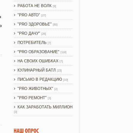
РАБОТА НЕ ВОЛК
[9]
"PRO АВТО"
[27]
н
"PRO ЗДОРОВЬЕ"
[80]
о
"PRO ДАЧУ"
[26]
ПОТРЕБИТЕЛЬ
[7]
"PRO ОБРАЗОВАНИЕ"
[118]
НА СВОИХ ОШИБКАХ
[7]
КУЛИНАРНЫЙ БАТЛ
[23]
ПИСЬМО В РЕДАКЦИЮ
[10]
"PRO ЖИВОТНЫХ"
[2]
"PRO РЕМОНТ"
[3]
КАК ЗАРАБОТАТЬ МИЛЛИОН
[3]