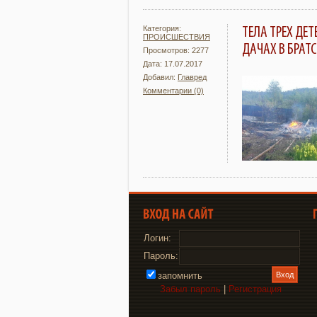
Категория:
ТЕЛА ТРЕХ ДЕ
ПРОИСШЕСТВИЯ
ДАЧАХ В БРАТС
Просмотров: 2277
Дата: 17.07.2017
Добавил:
Главред
Комментарии (0)
Подробнее
Логин:
Пароль:
запомнить
Забыл пароль
|
Регистрация