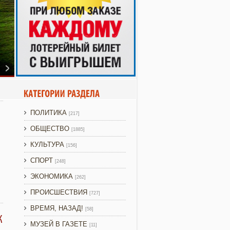
ПОЛИТИКА
[217]
ОБЩЕСТВО
[1885]
КУЛЬТУРА
[156]
СПОРТ
[248]
ЭКОНОМИКА
[262]
ПРОИСШЕСТВИЯ
[727]
ВРЕМЯ, НАЗАД!
[58]
К
МУЗЕЙ В ГАЗЕТЕ
[11]