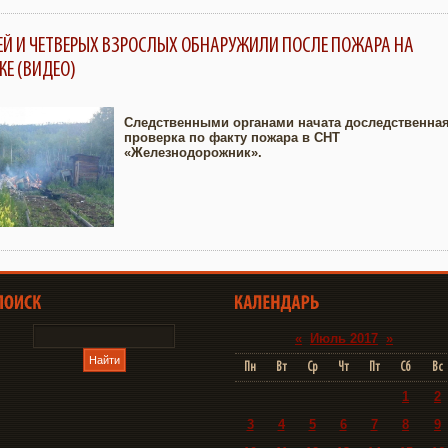
ТЕЙ И ЧЕТВЕРЫХ ВЗРОСЛЫХ ОБНАРУЖИЛИ ПОСЛЕ ПОЖАРА НА
КЕ (ВИДЕО)
Следственными органами начата доследственна
проверка по факту пожара в СНТ
«Железнодорожник».
Увеличить
«
Июль 2017
»
Пн
Вт
Ср
Чт
Пт
Сб
Вс
1
2
3
4
5
6
7
8
9