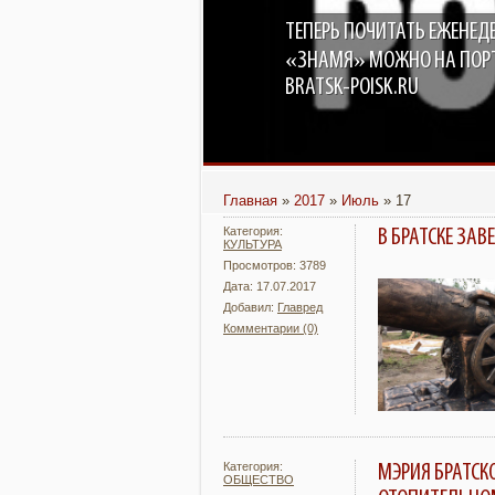
ТЕПЕРЬ ПОЧИТАТЬ ЕЖЕНЕД
В БРАТСКЕ ПОЯВИ
ПОД ОТКРЫТЫМ НЕ
«ЗНАМЯ» МОЖНО НА ПОР
BRATSK-POISK.RU
Главная
»
2017
»
Июль
»
17
Категория:
В БРАТСКЕ ЗА
КУЛЬТУРА
Просмотров: 3789
Дата: 17.07.2017
Добавил:
Главред
Комментарии (0)
Подробнее
Категория:
МЭРИЯ БРАТСК
ОБЩЕСТВО