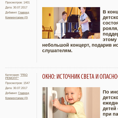
Просмотров: 1401
Дата: 30.07.2017
В кон
Добавил:
Главред
детск
Комментарии (0)
Подробнее
Увели
состо
рояля
подде
этому
небольшой концерт, подарив и
слушателям.
Категория:
"PRO
ОКНО: ИСТОЧНИК СВЕТА И ОПАСН
РЕМОНТ"
Просмотров: 1547
Дата: 30.07.2017
По ин
Добавил:
Главред
детск
Комментарии (0)
Подробнее
Увели
ежедн
детей
при п