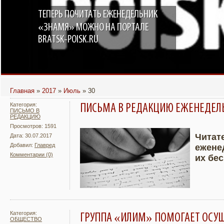
ТЕПЕРЬ ПОЧИТАТЬ ЕЖЕНЕДЕЛЬНИК
«ЗНАМЯ» МОЖНО НА ПОРТАЛЕ
BRATSK-POISK.RU
Главная
»
2017
»
Июль
»
30
Категория:
ПИСЬМА В РЕДАКЦИЮ ЕЖЕНЕДЕЛ
ПИСЬМО В
РЕДАКЦИЮ
Просмотров: 1591
Читат
Дата: 30.07.2017
Добавил:
Главред
ежене
Подробнее
Увели
Комментарии (0)
их бе
Категория:
ГРУППА «ИЛИМ» ПОМОГАЕТ ОСУ
ОБЩЕСТВО