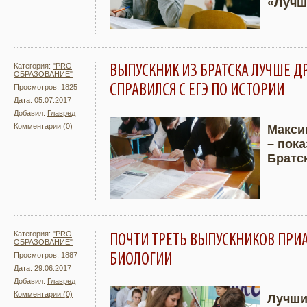
«Лучш
Категория:
"PRO
ВЫПУСКНИК ИЗ БРАТСКА ЛУЧШЕ Д
ОБРАЗОВАНИЕ"
СПРАВИЛСЯ С ЕГЭ ПО ИСТОРИИ
Просмотров: 1825
Дата: 05.07.2017
Добавил:
Главред
Комментарии (0)
Макси
– пок
Подробнее
Увели
Братс
Категория:
"PRO
ПОЧТИ ТРЕТЬ ВЫПУСКНИКОВ ПРИ
ОБРАЗОВАНИЕ"
БИОЛОГИИ
Просмотров: 1887
Дата: 29.06.2017
Добавил:
Главред
Комментарии (0)
Лучши