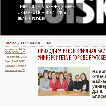
ТЕПЕРЬ ПОЧИТАТЬ ЕЖЕНЕДЕЛЬНИК
«ЗНАМЯ» МОЖНО НА ПОРТАЛЕ
BRATSK-POISK.RU
Главная
»
"PRO ОБРАЗОВАНИЕ"
Категория:
"PRO
ПРИХОДИ УЧИТЬСЯ В ФИЛИАЛ БА
ОБРАЗОВАНИЕ"
УНИВЕРСИТЕТА В ГОРОДЕ БРАТСКЕ
Просмотров: 2195
Дата: 29.07.2017
Добавил:
Главред
Комментарии (0)
На во
отвеч
Подробнее
Увели
Байка
универ
д.э.н
Епифа