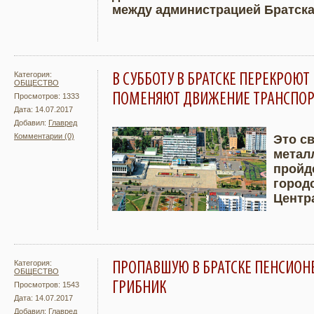
между администрацией Братска
Категория:
В СУББОТУ В БРАТСКЕ ПЕРЕКРОЮ
ОБЩЕСТВО
ПОМЕНЯЮТ ДВИЖЕНИЕ ТРАНСПОР
Просмотров: 1333
Дата: 14.07.2017
Добавил:
Главред
Комментарии (0)
Это с
метал
Подробнее
Увели
пройд
город
Центр
Категория:
ПРОПАВШУЮ В БРАТСКЕ ПЕНСИОНЕР
ОБЩЕСТВО
ГРИБНИК
Просмотров: 1543
Дата: 14.07.2017
Добавил:
Главред