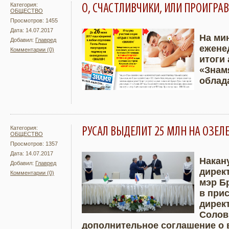
Категория:
О, СЧАСТЛИВЧИКИ, ИЛИ ПРОИГРА
ОБЩЕСТВО
Просмотров: 1455
Дата: 14.07.2017
На ми
Добавил:
Главред
ежене
Комментарии (0)
Подробнее
Увели
итоги 
«Знам
облад
Категория:
РУСАЛ ВЫДЕЛИТ 25 МЛН НА ОЗЕЛ
ОБЩЕСТВО
Просмотров: 1357
Дата: 14.07.2017
Накан
Добавил:
Главред
дирек
Комментарии (0)
Подробнее
Увели
мэр Б
в при
дирек
Солов
дополнительное соглашение о 